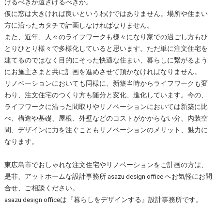
けるべきか遠ざけるべきか。
仮に窓は大きければ良いというわけではありません。場所や住まい
方に沿ったカタチで計画しなければなりません。
また、近年、人々のライフワークも様々になり家での過ごし方もひ
とりひとり様々で多様化していると思います。ただ単に注文住宅を
建てるのではなく目的にそった快適な住まい、暮らしに繋がるよう
にお施主さまと共に計画を進めさせて頂かなければなりません。
リノベーションにおいても同様に、新築当時からライフワークも変
わり、注文住宅のつくり方も随分と変化、進化しています。今の、
ライフワークに沿った間取りやリノベーションにおいては新築に比
べ、構造や基礎、屋根、外壁などのコストがかからない分、内装空
間、デザインに力を注ぐこともリノベーションのメリット、魅力に
なります。
東広島市でおしゃれな注文住宅やリノベーションをご計画の方は、
是非、アットホームな設計事務所 asazu design office へお気軽にお問
合せ、ご相談ください。
asazu design officeは『暮らしをデザインする』設計事務所です。