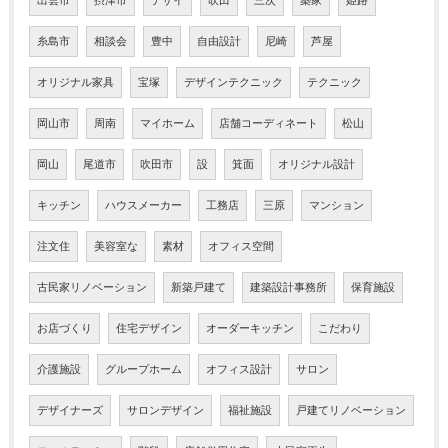
出雲市
摂津市
デザイ
吹田
三次
築家
姫路
糸島市
相談会
豊中
自由設計
尼崎
芦屋
オリジナル家具
宝塚
デザインテクニック
テクニック
岡山市
周南
マイホーム
店舗コーディネート
松山
岡山
尾道市
吹田市
設
箕面
オリジナル設計
キッチン
ハウスメーカー
工務店
三原
マンション
注文住
美容室な
素材
オフィス空間
古民家リノベーション
新築戸建て
建築設計事務所
保育施設
お店づくり
住宅デザイン
オーダーキッチン
こだわり
介護施設
グループホーム
オフィス設計
サロン
デザイナーズ
サロンデザイン
福祉施設
戸建てリノベーション