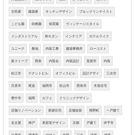
古民家
建築家
キッチンデザイン
ブルックリンテイスト
こども園
幼稚園
保育園
ヴィンテージスタイル
インダストリアル
和モダン
インテリア
ホテルライク
ユニーク
敷地
内装工事
建築事務所
ローコスト
薪ストーブ
西条
内覧会
内装設計
箕面市
内装
松江市
テナントビル
オフィスビル
設計デザイ
三次市
庄原市
尾道
福岡市
松山市
西条市
木造住宅
豊中市
福岡
カフェ
クリニックデザイン
店舗リノベーション
新築住宅
店舗改装
熊野町
一戸建て
名古屋
神戸
美容室デザイン
京都
戸建て
伊予市