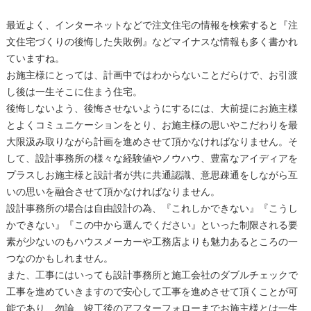
最近よく、インターネットなどで注文住宅の情報を検索すると『注
文住宅づくりの後悔した失敗例』などマイナスな情報も多く書かれ
ていますね。
お施主様にとっては、計画中ではわからないことだらけで、お引渡
し後は一生そこに住まう住宅。
後悔しないよう、後悔させないようにするには、大前提にお施主様
とよくコミュニケーションをとり、お施主様の思いやこだわりを最
大限汲み取りながら計画を進めさせて頂かなければなりません。そ
して、設計事務所の様々な経験値やノウハウ、豊富なアイディアを
プラスしお施主様と設計者が共に共通認識、意思疎通をしながら互
いの思いを融合させて頂かなければなりません。
設計事務所の場合は自由設計の為、『これしかできない』『こうし
かできない』『この中から選んでください』といった制限される要
素が少ないのもハウスメーカーや工務店よりも魅力あるところの一
つなのかもしれません。
また、工事にはいっても設計事務所と施工会社のダブルチェックで
工事を進めていきますので安心して工事を進めさせて頂くことが可
能であり、勿論、竣工後のアフターフォローまでお施主様とは一生