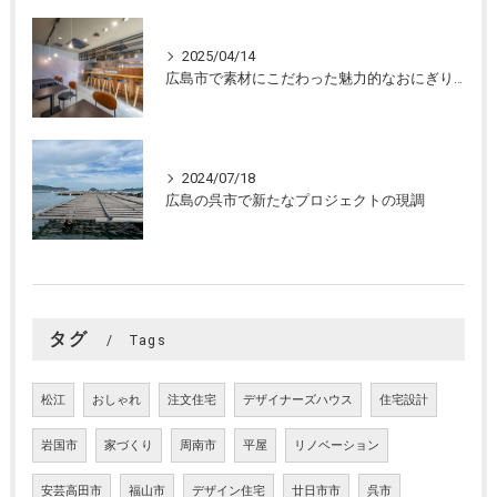
2025/04/14
広島市で素材にこだわった魅力的なおにぎり屋さんの設計。店舗設計、店舗デザインはasazu design office
2024/07/18
広島の呉市で新たなプロジェクトの現調
タグ
Tags
松江
おしゃれ
注文住宅
デザイナーズハウス
住宅設計
岩国市
家づくり
周南市
平屋
リノベーション
安芸高田市
福山市
デザイン住宅
廿日市市
呉市