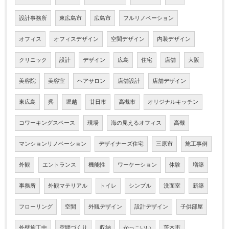
設計事務所
東広島市
広島市
フルリノベーション
オフィス
オフィスデザイン
空間デザイン
内装デザイン
クリニック
設計
デザイン
広島
住宅
店舗
大阪
美容院
美容室
ヘアサロン
店舗設計
店舗デザイン
東広島
呉
堀越
廿日市
高槻市
オリジナルキッチン
コワーキングスペース
現場
海の見えるオフィス
高槻
マンションリノベーション
デザイナーズ住宅
三原市
施工事例
外観
エントランス
機能性
ワーケーション
体験
増築
事務所
外観マテリアル
トイレ
シンプル
洗面室
新築
フローリング
空間
外観デザイン
設計デザイン
子供部屋
外壁施工中
空間づくり
収納
かっこいい
茨木市