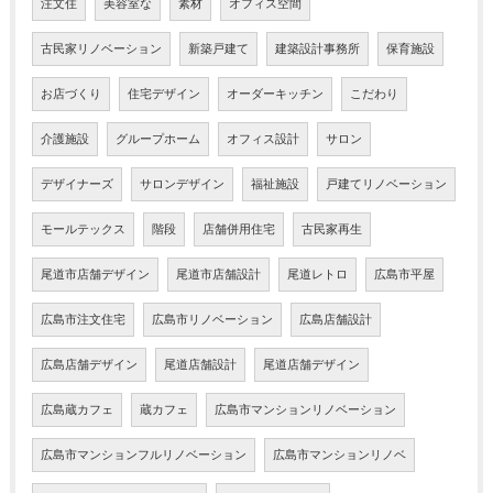
注文住
美容室な
素材
オフィス空間
古民家リノベーション
新築戸建て
建築設計事務所
保育施設
お店づくり
住宅デザイン
オーダーキッチン
こだわり
介護施設
グループホーム
オフィス設計
サロン
デザイナーズ
サロンデザイン
福祉施設
戸建てリノベーション
モールテックス
階段
店舗併用住宅
古民家再生
尾道市店舗デザイン
尾道市店舗設計
尾道レトロ
広島市平屋
広島市注文住宅
広島市リノベーション
広島店舗設計
広島店舗デザイン
尾道店舗設計
尾道店舗デザイン
広島蔵カフェ
蔵カフェ
広島市マンションリノベーション
広島市マンションフルリノベーション
広島市マンションリノベ