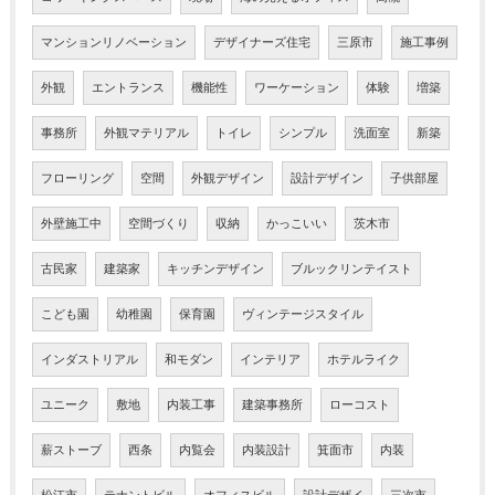
マンションリノベーション
デザイナーズ住宅
三原市
施工事例
外観
エントランス
機能性
ワーケーション
体験
増築
事務所
外観マテリアル
トイレ
シンプル
洗面室
新築
フローリング
空間
外観デザイン
設計デザイン
子供部屋
外壁施工中
空間づくり
収納
かっこいい
茨木市
古民家
建築家
キッチンデザイン
ブルックリンテイスト
こども園
幼稚園
保育園
ヴィンテージスタイル
インダストリアル
和モダン
インテリア
ホテルライク
ユニーク
敷地
内装工事
建築事務所
ローコスト
薪ストーブ
西条
内覧会
内装設計
箕面市
内装