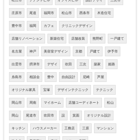
松江市
テナントビル
オフィスビル
設計デザイ
三次市
庄原市
尾道
福岡市
松山市
西条市
木造住宅
豊中市
福岡
カフェ
クリニックデザイン
店舗リノベーション
新築住宅
店舗改装
熊野町
一戸建て
名古屋
神戸
美容室デザイン
京都
戸建て
伊予市
出雲市
摂津市
デザイ
吹田
三次
築家
姫路
糸島市
相談会
豊中
自由設計
尼崎
芦屋
オリジナル家具
宝塚
デザインテクニック
テクニック
岡山市
周南
マイホーム
店舗コーディネート
松山
岡山
尾道市
吹田市
設
箕面
オリジナル設計
キッチン
ハウスメーカー
工務店
三原
マンション