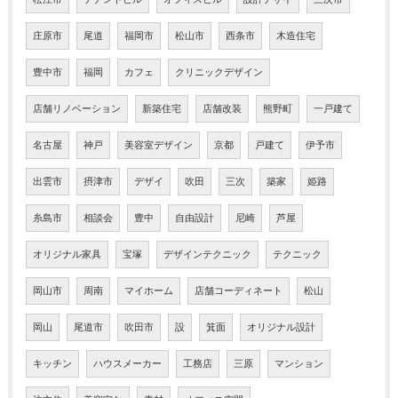
庄原市
尾道
福岡市
松山市
西条市
木造住宅
豊中市
福岡
カフェ
クリニックデザイン
店舗リノベーション
新築住宅
店舗改装
熊野町
一戸建て
名古屋
神戸
美容室デザイン
京都
戸建て
伊予市
出雲市
摂津市
デザイ
吹田
三次
築家
姫路
糸島市
相談会
豊中
自由設計
尼崎
芦屋
オリジナル家具
宝塚
デザインテクニック
テクニック
岡山市
周南
マイホーム
店舗コーディネート
松山
岡山
尾道市
吹田市
設
箕面
オリジナル設計
キッチン
ハウスメーカー
工務店
三原
マンション