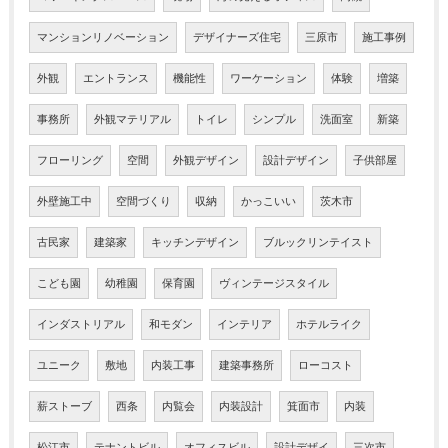
マンションリノベーション
デザイナーズ住宅
三原市
施工事例
外観
エントランス
機能性
ワーケーション
体験
増築
事務所
外観マテリアル
トイレ
シンプル
洗面室
新築
フローリング
空間
外観デザイン
設計デザイン
子供部屋
外壁施工中
空間づくり
収納
かっこいい
茨木市
古民家
建築家
キッチンデザイン
ブルックリンテイスト
こども園
幼稚園
保育園
ヴィンテージスタイル
インダストリアル
和モダン
インテリア
ホテルライク
ユニーク
敷地
内装工事
建築事務所
ローコスト
薪ストーブ
西条
内覧会
内装設計
箕面市
内装
松江市
テナントビル
オフィスビル
設計デザイ
三次市