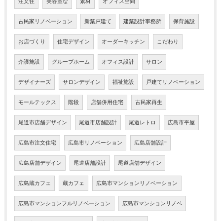
注文住
美容室な
素材
オフィス空間
古民家リノベーション
新築戸建て
建築設計事務所
保育施設
お店づくり
住宅デザイン
オーダーキッチン
こだわり
介護施設
グループホーム
オフィス設計
サロン
デザイナーズ
サロンデザイン
福祉施設
戸建てリノベーション
モールテックス
階段
店舗併用住宅
古民家再生
尾道市店舗デザイン
尾道市店舗設計
尾道レトロ
広島市平屋
広島市注文住宅
広島市リノベーション
広島店舗設計
広島店舗デザイン
尾道店舗設計
尾道店舗デザイン
広島蔵カフェ
蔵カフェ
広島市マンションリノベーション
広島市マンションフルリノベーション
広島市マンションリノベ