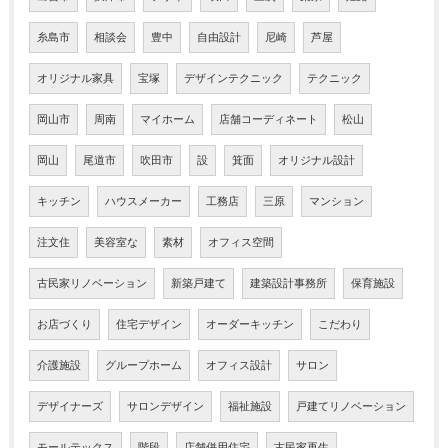
糸島市
相談会
豊中
自由設計
尼崎
芦屋
オリジナル家具
宝塚
デザインテクニック
テクニック
岡山市
周南
マイホーム
店舗コーディネート
松山
岡山
尾道市
吹田市
設
箕面
オリジナル設計
キッチン
ハウスメーカー
工務店
三原
マンション
注文住
美容室な
素材
オフィス空間
古民家リノベーション
新築戸建て
建築設計事務所
保育施設
お店づくり
住宅デザイン
オーダーキッチン
こだわり
介護施設
グループホーム
オフィス設計
サロン
デザイナーズ
サロンデザイン
福祉施設
戸建てリノベーション
モールテックス
階段
店舗併用住宅
古民家再生