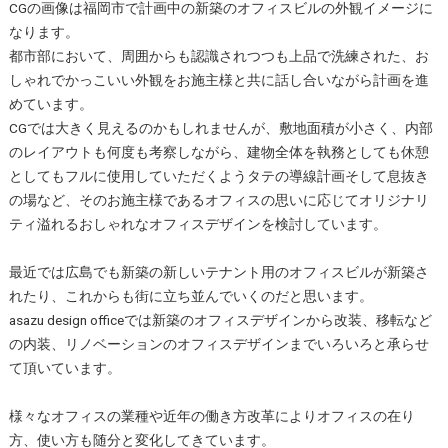
CGの画像は福岡市で計画中の新築のオフィスビルの外観イメージに
なります。
都市部において、周囲からも認識されつつも上品で洗練された、お
しゃれでかっこいい外観をお施主様と共に話し合いながら計画を進
めています。
CGでは大きく見えるのかもしれませんが、敷地面積が小さく、内部
のレイアウトも何度も考察しながら、建物全体を執務としても休憩
としてもフルに使用していただくようタテの導線計画そして息抜き
の場など、そのお施主様であるオフィスの思いに応じてオリジナリ
ティ溢れるおしゃれなオフィスデザインを検討しています。
最近では広島でも新築の新しいテナント用のオフィスビルが新築さ
れたり、これからも街に立ち並んでいくのだと思います。
asazu design officeでは新築のオフィスデザインから改装、移転など
の内装、リノベーションのオフィスデザインまでいろいろと承らせ
て頂いています。
様々なオフィスの業種や近年の働き方改革によりオフィスの在り
方、使い方も随分と変化してきています。