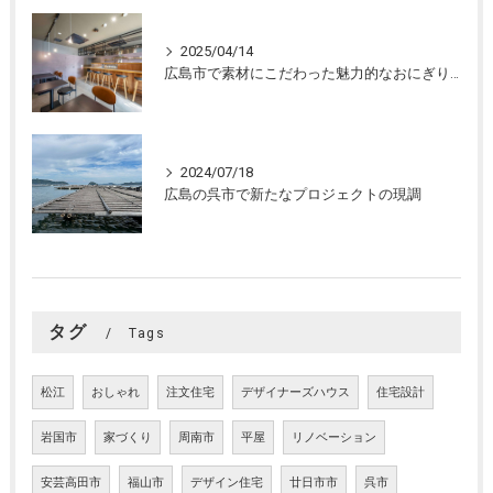
2025/04/14
広島市で素材にこだわった魅力的なおにぎり屋さんの設計。店舗設計、店舗デザインはasazu design office
2024/07/18
広島の呉市で新たなプロジェクトの現調
タグ
Tags
松江
おしゃれ
注文住宅
デザイナーズハウス
住宅設計
岩国市
家づくり
周南市
平屋
リノベーション
安芸高田市
福山市
デザイン住宅
廿日市市
呉市