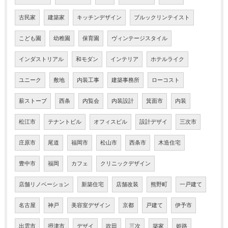
古民家
建築家
キッチンデザイン
ブルックリンテイスト
こども園
幼稚園
保育園
ヴィンテージスタイル
インダストリアル
和モダン
インテリア
ホテルライク
ユニーク
敷地
内装工事
建築事務所
ローコスト
薪ストーブ
西条
内覧会
内装設計
箕面市
内装
松江市
テナントビル
オフィスビル
設計デザイ
三次市
庄原市
尾道
福岡市
松山市
西条市
木造住宅
豊中市
福岡
カフェ
クリニックデザイン
店舗リノベーション
新築住宅
店舗改装
熊野町
一戸建て
名古屋
神戸
美容室デザイン
京都
戸建て
伊予市
出雲市
摂津市
デザイ
吹田
三次
築家
姫路