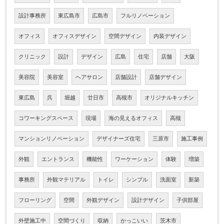
設計事務所
東広島市
広島市
フルリノベーション
オフィス
オフィスデザイン
空間デザイン
内装デザイン
クリニック
設計
デザイン
広島
住宅
店舗
大阪
美容院
美容室
ヘアサロン
店舗設計
店舗デザイン
東広島
呉
堀越
廿日市
高槻市
オリジナルキッチン
コワーキングスペース
現場
海の見えるオフィス
高槻
マンションリノベーション
デザイナーズ住宅
三原市
施工事例
外観
エントランス
機能性
ワーケーション
体験
増築
事務所
外観マテリアル
トイレ
シンプル
洗面室
新築
フローリング
空間
外観デザイン
設計デザイン
子供部屋
外壁施工中
空間づくり
収納
かっこいい
茨木市