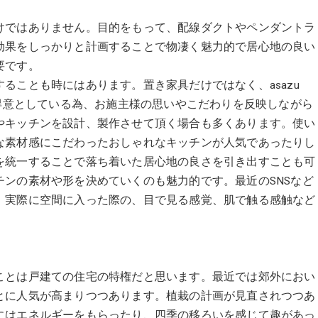
けではありません。目的をもって、配線ダクトやペンダントラ
効果をしっかりと計画することで物凄く魅力的で居心地の良い
要です。
ることも時にはあります。置き家具だけではなく、asazu
の設計も得意としている為、お施主様の思いやこだわりを反映しながら
やキッチンを設計、製作させて頂く場合も多くあります。使い
な素材感にこだわったおしゃれなキッチンが人気であったりし
を統一することで落ち着いた居心地の良さを引き出すことも可
ンの素材や形を決めていくのも魅力的です。最近のSNSなど
、実際に空間に入った際の、目で見る感覚、肌で触る感触など
。
ことは戸建ての住宅の特権だと思います。最近では郊外におい
とに人気が高まりつつあります。植栽の計画が見直されつつあ
にはエネルギーをもらったり、四季の移ろいを感じて趣があっ