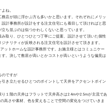
すよね。
工務店が頭に浮かぶ方も多いかと思います。それぞれにメリッ
、設計事務所が設計をする注文住宅にも着目して頂ければと思
が立ち並ぶのは似つかわしくないと思っています。
汲み取り、ひとつひとつ丁寧にご提案、設計させて頂いた個性
リジナリティが反映される注文住宅を設計させて頂きます。
ザインする』アットホームな設計事務所です。お施主様とはコミュニケー
ます。決して敷居が高いとかコストが高いというような偏見は
るのですが
を引き立たせるひとつのポイントして天井をアクセントポイン
１階の天井はフラットで天井高さは2.4mや2.5mが主流で
ではこの天井の高さや素材、色を変えることで空間の変化をつけていきま