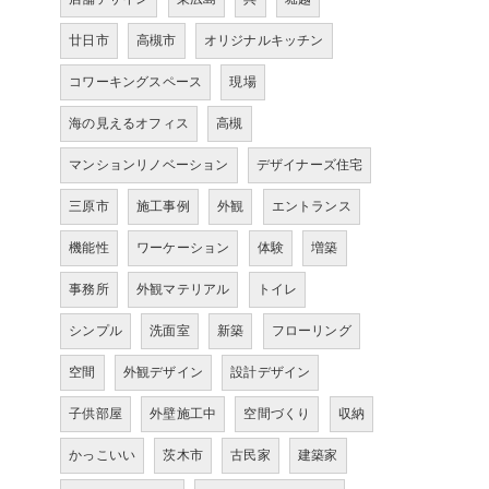
廿日市
高槻市
オリジナルキッチン
コワーキングスペース
現場
海の見えるオフィス
高槻
マンションリノベーション
デザイナーズ住宅
三原市
施工事例
外観
エントランス
機能性
ワーケーション
体験
増築
事務所
外観マテリアル
トイレ
シンプル
洗面室
新築
フローリング
空間
外観デザイン
設計デザイン
子供部屋
外壁施工中
空間づくり
収納
かっこいい
茨木市
古民家
建築家