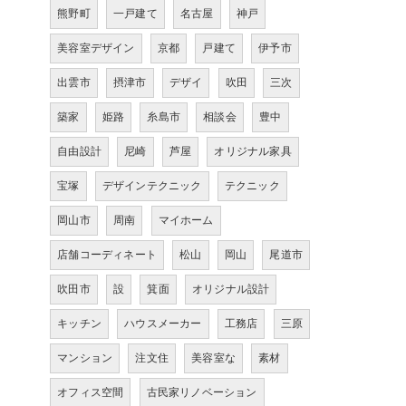
熊野町
一戸建て
名古屋
神戸
美容室デザイン
京都
戸建て
伊予市
出雲市
摂津市
デザイ
吹田
三次
築家
姫路
糸島市
相談会
豊中
自由設計
尼崎
芦屋
オリジナル家具
宝塚
デザインテクニック
テクニック
岡山市
周南
マイホーム
店舗コーディネート
松山
岡山
尾道市
吹田市
設
箕面
オリジナル設計
キッチン
ハウスメーカー
工務店
三原
マンション
注文住
美容室な
素材
オフィス空間
古民家リノベーション