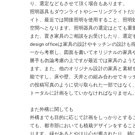
り、選定などもさせて頂く場合もあります。
照明器具もダウンライトやシーリングライトだ
イト、最近では間接照明を使用すること、照明
空間へとなります。照明器具の選定はとても重
また、置き家具のご相談をお受けしたり、選定す
design officeは家具の設計やキッチン
一から考察し、図面を書いてオリジナルの家具
勝手も勿論考慮の上ですが最近では家具のよう
ます。また、他のオリジナル設計の家具と素材
能ですし、床や壁、天井との組み合わせでキッチ
の投稿写真のように切り取られた一部ではなく
トータルに計画をしていかなければなりません
また外構に関しても
外構までも目的に応じて計画をしっかりとする
ても、都市部においても植栽デザインをするこ
ります。緑があるとやはり心が癒されたり、時