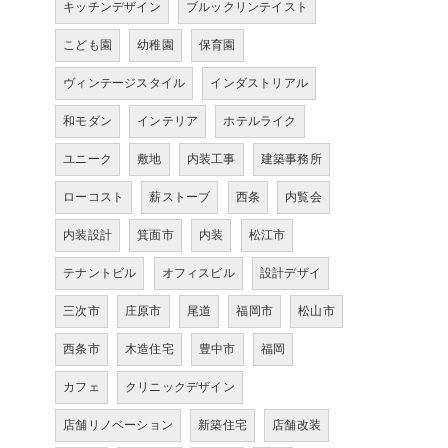
キッチンデザイン
ブルックリンテイスト
こども園
幼稚園
保育園
ヴィンテージスタイル
インダストリアル
和モダン
インテリア
ホテルライク
ユニーク
敷地
内装工事
建築事務所
ローコスト
薪ストーブ
西条
内覧会
内装設計
箕面市
内装
松江市
テナントビル
オフィスビル
設計デザイ
三次市
庄原市
尾道
福岡市
松山市
西条市
木造住宅
豊中市
福岡
カフェ
クリニックデザイン
店舗リノベーション
新築住宅
店舗改装