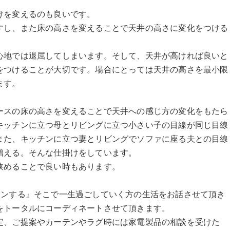
けを変えるのも良いです。
すし、また床の高さを変えることで天井の高さに変化をつける
心地では退屈してしまいます。そして、天井が高ければ良いと
をつけることが大切です。場合にとっては天井の高さを最小限
ます。
ースの床の高さを変えることで天井への感じ方の変化をもたら
キッチンに立つ母とリビングに立つ小さい子の目線が同じ目線
また、キッチンに立つ妻とリビングでソファに座る夫との目線
増える。そんな仕掛けをしています。
狭めることで良い時もあります。
らしをデザインする』そこで一生過ごしていく方の生活をお話させて頂き
をトータルにコーディネートさせて頂きます。
定、ご提案やカーテンやラグ時には家電製品の相談を受けた