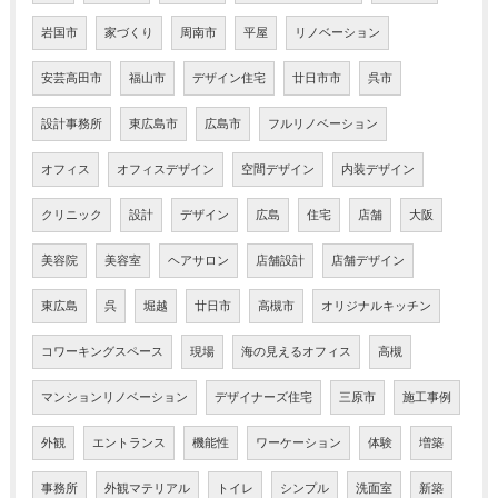
岩国市
家づくり
周南市
平屋
リノベーション
安芸高田市
福山市
デザイン住宅
廿日市市
呉市
設計事務所
東広島市
広島市
フルリノベーション
オフィス
オフィスデザイン
空間デザイン
内装デザイン
クリニック
設計
デザイン
広島
住宅
店舗
大阪
美容院
美容室
ヘアサロン
店舗設計
店舗デザイン
東広島
呉
堀越
廿日市
高槻市
オリジナルキッチン
コワーキングスペース
現場
海の見えるオフィス
高槻
マンションリノベーション
デザイナーズ住宅
三原市
施工事例
外観
エントランス
機能性
ワーケーション
体験
増築
事務所
外観マテリアル
トイレ
シンプル
洗面室
新築