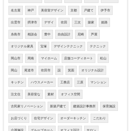
名古屋
神戸
美容室デザイン
京都
戸建て
伊予市
出雲市
摂津市
デザイ
吹田
三次
築家
姫路
糸島市
相談会
豊中
自由設計
尼崎
芦屋
オリジナル家具
宝塚
デザインテクニック
テクニック
岡山市
周南
マイホーム
店舗コーディネート
松山
岡山
尾道市
吹田市
設
箕面
オリジナル設計
キッチン
ハウスメーカー
工務店
三原
マンション
注文住
美容室な
素材
オフィス空間
古民家リノベーション
新築戸建て
建築設計事務所
保育施設
お店づくり
住宅デザイン
オーダーキッチン
こだわり
介護施設
グループホーム
オフィス設計
サロン