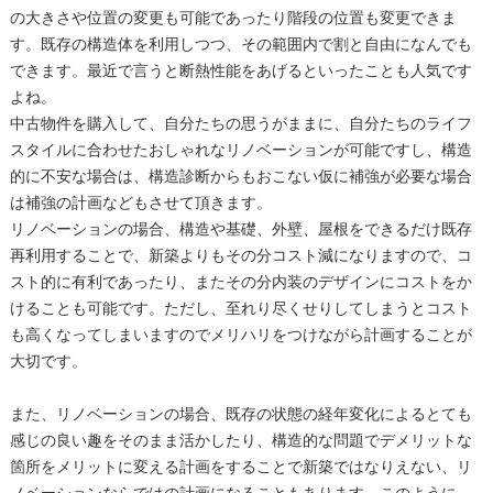
の大きさや位置の変更も可能であったり階段の位置も変更できま
す。既存の構造体を利用しつつ、その範囲内で割と自由になんでも
できます。最近で言うと断熱性能をあげるといったことも人気です
よね。
中古物件を購入して、自分たちの思うがままに、自分たちのライフ
スタイルに合わせたおしゃれなリノベーションが可能ですし、構造
的に不安な場合は、構造診断からもおこない仮に補強が必要な場合
は補強の計画などもさせて頂きます。
リノベーションの場合、構造や基礎、外壁、屋根をできるだけ既存
再利用することで、新築よりもその分コスト減になりますので、コ
スト的に有利であったり、またその分内装のデザインにコストをか
けることも可能です。ただし、至れり尽くせりしてしまうとコスト
も高くなってしまいますのでメリハリをつけながら計画することが
大切です。
また、リノベーションの場合、既存の状態の経年変化によるとても
感じの良い趣をそのまま活かしたり、構造的な問題でデメリットな
箇所をメリットに変える計画をすることで新築ではなりえない、リ
ノベーションならではの計画になることもあります。このように、