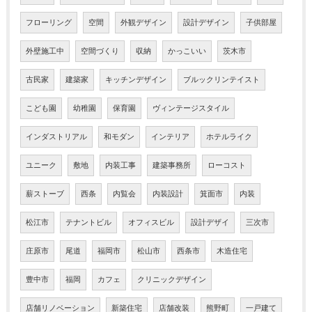
フローリング
空間
外観デザイン
設計デザイン
子供部屋
外壁施工中
空間づくり
収納
かっこいい
茨木市
古民家
建築家
キッチンデザイン
ブルックリンテイスト
こども園
幼稚園
保育園
ヴィンテージスタイル
インダストリアル
和モダン
インテリア
ホテルライク
ユニーク
敷地
内装工事
建築事務所
ローコスト
薪ストーブ
西条
内覧会
内装設計
箕面市
内装
松江市
テナントビル
オフィスビル
設計デザイ
三次市
庄原市
尾道
福岡市
松山市
西条市
木造住宅
豊中市
福岡
カフェ
クリニックデザイン
店舗リノベーション
新築住宅
店舗改装
熊野町
一戸建て