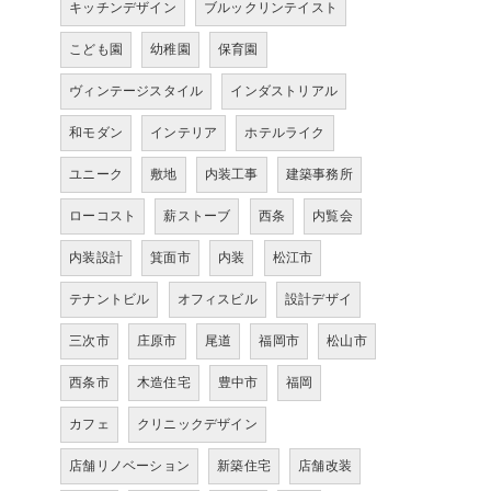
キッチンデザイン
ブルックリンテイスト
こども園
幼稚園
保育園
ヴィンテージスタイル
インダストリアル
和モダン
インテリア
ホテルライク
ユニーク
敷地
内装工事
建築事務所
ローコスト
薪ストーブ
西条
内覧会
内装設計
箕面市
内装
松江市
テナントビル
オフィスビル
設計デザイ
三次市
庄原市
尾道
福岡市
松山市
西条市
木造住宅
豊中市
福岡
カフェ
クリニックデザイン
店舗リノベーション
新築住宅
店舗改装