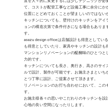
置を大々的に変更するには少しテクニックが必
て、コストが配管工事など設備工事に余分にか
位置にとどめておくことが望ましいのではない
キッチンについても、壁付けのキッチンをアイラ
ョンの構造次第で条件付きになる場合もありま
す。
asazu design officeは店舗設計も得
も得意としていたり、家具やキッチンの設計も
マンションリノベーションの醍醐味のひとつと
力的です。
キッチンについても長さ、奥行き、高さのサイ
ルで設計、製作が可能です。お施主さまといち
とつ丁寧に設計、ご提案させて頂きます。
リノベーションのお打ち合わせにおいて、この
す。
お施主様各々の思いやこだわりのキッチンを設
心地の良い空間になったりします。