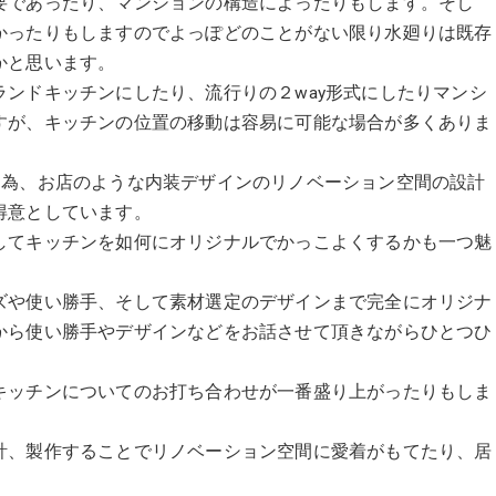
要であったり、マンションの構造によったりもします。そし
かったりもしますのでよっぽどのことがない限り水廻りは既存
かと思います。
ンドキッチンにしたり、流行りの２way形式にしたりマンシ
すが、キッチンの位置の移動は容易に可能な場合が多くありま
意としている為、お店のような内装デザインのリノベーション空間の設計
得意としています。
してキッチンを如何にオリジナルでかっこよくするかも一つ魅
ズや使い勝手、そして素材選定のデザインまで完全にオリジナ
から使い勝手やデザインなどをお話させて頂きながらひとつひ
キッチンについてのお打ち合わせが一番盛り上がったりもしま
計、製作することでリノベーション空間に愛着がもてたり、居