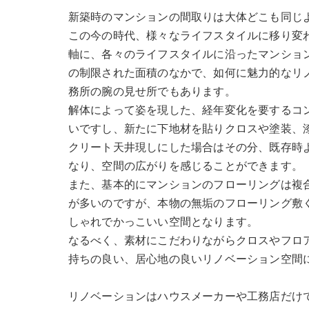
新築時のマンションの間取りは大体どこも同じ
この今の時代、様々なライフスタイルに移り変
軸に、各々のライフスタイルに沿ったマンショ
の制限された面積のなかで、如何に魅力的なリ
務所の腕の見せ所でもあります。
解体によって姿を現した、経年変化を要するコ
いですし、新たに下地材を貼りクロスや塗装、
クリート天井現しにした場合はその分、既存時
なり、空間の広がりを感じることができます。
また、基本的にマンションのフローリングは複
が多いのですが、本物の無垢のフローリング敷
しゃれでかっこいい空間となります。
なるべく、素材にこだわりながらクロスやフロ
持ちの良い、居心地の良いリノベーション空間
リノベーションはハウスメーカーや工務店だけ