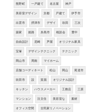
熊野町
一戸建て
名古屋
神戸
美容室デザイン
京都
戸建て
伊予市
出雲市
摂津市
デザイ
吹田
三次
築家
姫路
糸島市
相談会
豊中
自由設計
尼崎
芦屋
オリジナル家具
宝塚
デザインテクニック
テクニック
岡山市
周南
マイホーム
店舗コーディネート
松山
岡山
尾道市
吹田市
設
箕面
オリジナル設計
キッチン
ハウスメーカー
工務店
三原
ー
マンション
注文住
美容室な
素材
オフィス空間
古民家リノベーション