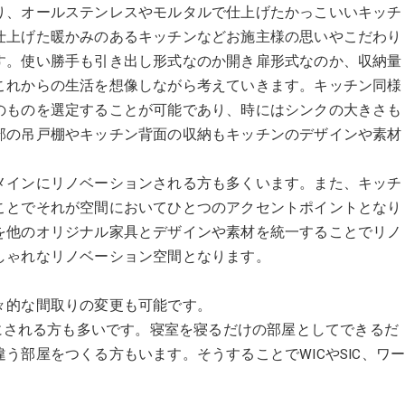
り、オールステンレスやモルタルで仕上げたかっこいいキッチ
仕上げた暖かみのあるキッチンなどお施主様の思いやこだわり
す。使い勝手も引き出し形式なのか開き扉形式なのか、収納量
これからの生活を想像しながら考えていきます。キッチン同様
のものを選定することが可能であり、時にはシンクの大きさも
部の吊戸棚やキッチン背面の収納もキッチンのデザインや素材
メインにリノベーションされる方も多くいます。また、キッチ
ことでそれが空間においてひとつのアクセントポイントとなり
を他のオリジナル家具とデザインや素材を統一することでリノ
しゃれなリノベーション空間となります。
々的な間取りの変更も可能です。
間にされる方も多いです。寝室を寝るだけの部屋としてできるだ
う部屋をつくる方もいます。そうすることでWICやSIC、ワ
。