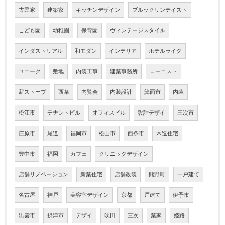
古民家
建築家
キッチンデザイン
ブルックリンテイスト
こども園
幼稚園
保育園
ヴィンテージスタイル
インダストリアル
和モダン
インテリア
ホテルライク
ユニーク
敷地
内装工事
建築事務所
ローコスト
薪ストーブ
西条
内覧会
内装設計
箕面市
内装
松江市
テナントビル
オフィスビル
設計デザイ
三次市
庄原市
尾道
福岡市
松山市
西条市
木造住宅
豊中市
福岡
カフェ
クリニックデザイン
店舗リノベーション
新築住宅
店舗改装
熊野町
一戸建て
名古屋
神戸
美容室デザイン
京都
戸建て
伊予市
出雲市
摂津市
デザイ
吹田
三次
築家
姫路