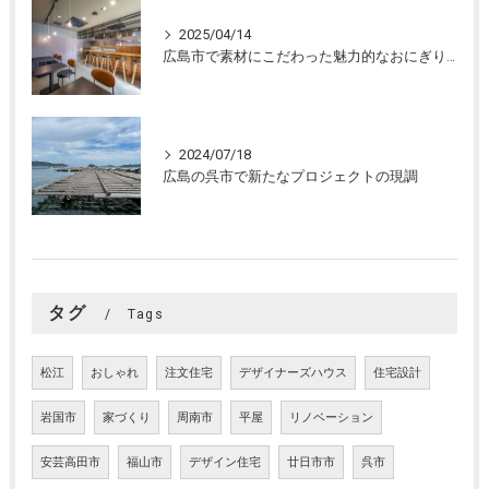
2025/04/14
広島市で素材にこだわった魅力的なおにぎり屋さんの設計。店舗設計、店舗デザインはasazu design office
2024/07/18
広島の呉市で新たなプロジェクトの現調
タグ
Tags
松江
おしゃれ
注文住宅
デザイナーズハウス
住宅設計
岩国市
家づくり
周南市
平屋
リノベーション
安芸高田市
福山市
デザイン住宅
廿日市市
呉市