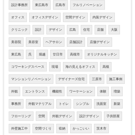
設計事務所
東広島市
広島市
フルリノベーション
オフィス
オフィスデザイン
空間デザイン
内装デザイン
クリニック
設計
デザイン
広島
住宅
店舗
大阪
美容院
美容室
ヘアサロン
店舗設計
店舗デザイン
東広島
呉
堀越
廿日市
高槻市
オリジナルキッチン
コワーキングスペース
現場
海の見えるオフィス
高槻
マンションリノベーション
デザイナーズ住宅
三原市
施工事例
外観
エントランス
機能性
ワーケーション
体験
増築
事務所
外観マテリアル
トイレ
シンプル
洗面室
新築
フローリング
空間
外観デザイン
設計デザイン
子供部屋
外壁施工中
空間づくり
収納
かっこいい
茨木市