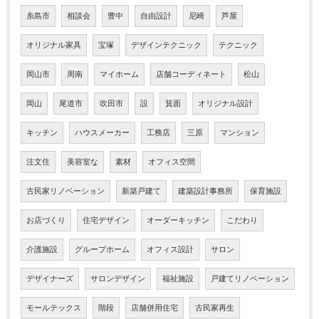
糸島市
相談会
豊中
自由設計
尼崎
芦屋
オリジナル家具
宝塚
デザインテクニック
テクニック
岡山市
周南
マイホーム
店舗コーディネート
松山
岡山
尾道市
吹田市
設
箕面
オリジナル設計
キッチン
ハウスメーカー
工務店
三原
マンション
注文住
美容室な
素材
オフィス空間
古民家リノベーション
新築戸建て
建築設計事務所
保育施設
お店づくり
住宅デザイン
オーダーキッチン
こだわり
介護施設
グループホーム
オフィス設計
サロン
デザイナーズ
サロンデザイン
福祉施設
戸建てリノベーション
モールテックス
階段
店舗併用住宅
古民家再生