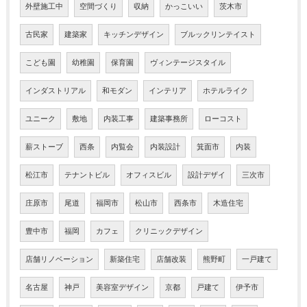
外壁施工中
空間づくり
収納
かっこいい
茨木市
古民家
建築家
キッチンデザイン
ブルックリンテイスト
こども園
幼稚園
保育園
ヴィンテージスタイル
インダストリアル
和モダン
インテリア
ホテルライク
ユニーク
敷地
内装工事
建築事務所
ローコスト
薪ストーブ
西条
内覧会
内装設計
箕面市
内装
松江市
テナントビル
オフィスビル
設計デザイ
三次市
庄原市
尾道
福岡市
松山市
西条市
木造住宅
豊中市
福岡
カフェ
クリニックデザイン
店舗リノベーション
新築住宅
店舗改装
熊野町
一戸建て
名古屋
神戸
美容室デザイン
京都
戸建て
伊予市