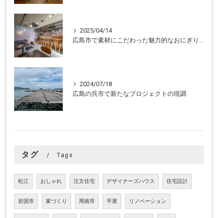
2025/04/14
広島市で素材にこだわった魅力的なおにぎり屋さんの設計。店舗設計、店舗デザインはasazu design office
2024/07/18
広島の呉市で新たなプロジェクトの現調
タグ
Tags
松江
おしゃれ
注文住宅
デザイナーズハウス
住宅設計
岩国市
家づくり
周南市
平屋
リノベーション