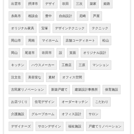
出雲市
摂津市
デザイ
吹田
三次
築家
姫路
糸島市
相談会
豊中
自由設計
尼崎
芦屋
オリジナル家具
宝塚
デザインテクニック
テクニック
岡山市
周南
マイホーム
店舗コーディネート
松山
岡山
尾道市
吹田市
設
箕面
オリジナル設計
キッチン
ハウスメーカー
工務店
三原
マンション
注文住
美容室な
素材
オフィス空間
古民家リノベーション
新築戸建て
建築設計事務所
保育施設
お店づくり
住宅デザイン
オーダーキッチン
こだわり
介護施設
グループホーム
オフィス設計
サロン
デザイナーズ
サロンデザイン
福祉施設
戸建てリノベーション