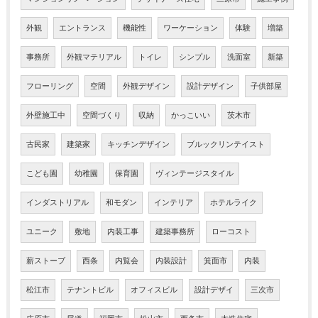
外観
エントランス
機能性
ワーケーション
体験
増築
事務所
外観マテリアル
トイレ
シンプル
洗面室
新築
フローリング
空間
外観デザイン
設計デザイン
子供部屋
外壁施工中
空間づくり
収納
かっこいい
茨木市
古民家
建築家
キッチンデザイン
ブルックリンテイスト
こども園
幼稚園
保育園
ヴィンテージスタイル
インダストリアル
和モダン
インテリア
ホテルライク
ユニーク
敷地
内装工事
建築事務所
ローコスト
薪ストーブ
西条
内覧会
内装設計
箕面市
内装
松江市
テナントビル
オフィスビル
設計デザイ
三次市