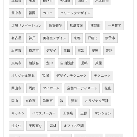
庄原市
尾道
福岡市
松山市
西条市
木造住宅
豊中市
福岡
カフェ
クリニックデザイン
店舗リノベーション
新築住宅
店舗改装
熊野町
一戸建て
名古屋
神戸
美容室デザイン
京都
戸建て
伊予市
出雲市
摂津市
デザイ
吹田
三次
築家
姫路
糸島市
相談会
豊中
自由設計
尼崎
芦屋
オリジナル家具
宝塚
デザインテクニック
テクニック
岡山市
周南
マイホーム
店舗コーディネート
松山
岡山
尾道市
吹田市
設
箕面
オリジナル設計
キッチン
ハウスメーカー
工務店
三原
マンション
注文住
美容室な
素材
オフィス空間