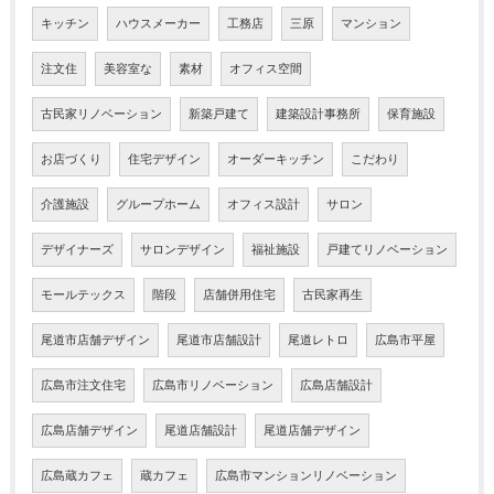
キッチン
ハウスメーカー
工務店
三原
マンション
注文住
美容室な
素材
オフィス空間
古民家リノベーション
新築戸建て
建築設計事務所
保育施設
お店づくり
住宅デザイン
オーダーキッチン
こだわり
介護施設
グループホーム
オフィス設計
サロン
デザイナーズ
サロンデザイン
福祉施設
戸建てリノベーション
モールテックス
階段
店舗併用住宅
古民家再生
尾道市店舗デザイン
尾道市店舗設計
尾道レトロ
広島市平屋
広島市注文住宅
広島市リノベーション
広島店舗設計
広島店舗デザイン
尾道店舗設計
尾道店舗デザイン
広島蔵カフェ
蔵カフェ
広島市マンションリノベーション