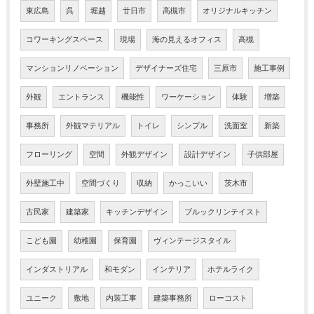
東広島
呉
堀越
廿日市
高槻市
オリジナルキッチン
コワーキングスペース
現場
海の見えるオフィス
高槻
マンションリノベーション
デザイナーズ住宅
三原市
施工事例
外観
エントランス
機能性
ワーケーション
体験
増築
事務所
外観マテリアル
トイレ
シンプル
洗面室
新築
フローリング
空間
外観デザイン
設計デザイン
子供部屋
外壁施工中
空間づくり
収納
かっこいい
茨木市
古民家
建築家
キッチンデザイン
ブルックリンテイスト
こども園
幼稚園
保育園
ヴィンテージスタイル
インダストリアル
和モダン
インテリア
ホテルライク
ユニーク
敷地
内装工事
建築事務所
ローコスト