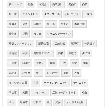
薪ストーブ
西条
内覧会
内装設計
箕面市
内装
松江市
テナントビル
オフィスビル
設計デザイ
三次市
庄原市
尾道
福岡市
松山市
西条市
木造住宅
豊中市
福岡
カフェ
クリニックデザイン
店舗リノベーション
新築住宅
店舗改装
熊野町
一戸建て
名古屋
神戸
美容室デザイン
京都
戸建て
伊予市
出雲市
摂津市
デザイ
吹田
三次
築家
姫路
糸島市
相談会
豊中
自由設計
尼崎
芦屋
オリジナル家具
宝塚
デザインテクニック
テクニック
岡山市
周南
マイホーム
店舗コーディネート
松山
岡山
尾道市
吹田市
設
箕面
オリジナル設計