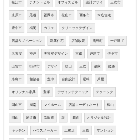
松江市
テナントビル
オフィスビル
設計デザイ
三次市
庄原市
尾道
福岡市
松山市
西条市
木造住宅
豊中市
福岡
カフェ
クリニックデザイン
店舗リノベーション
新築住宅
店舗改装
熊野町
一戸建て
名古屋
神戸
美容室デザイン
京都
戸建て
伊予市
出雲市
摂津市
デザイ
吹田
三次
築家
姫路
糸島市
相談会
豊中
自由設計
尼崎
芦屋
オリジナル家具
宝塚
デザインテクニック
テクニック
岡山市
周南
マイホーム
店舗コーディネート
松山
岡山
尾道市
吹田市
設
箕面
オリジナル設計
キッチン
ハウスメーカー
工務店
三原
マンション