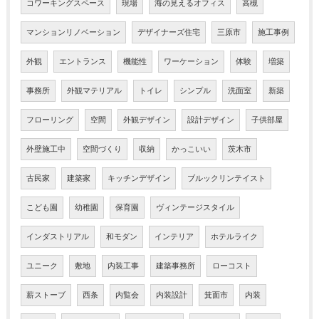
コワーキングスペース
現場
海の見えるオフィス
高槻
マンションリノベーション
デザイナーズ住宅
三原市
施工事例
外観
エントランス
機能性
ワーケーション
体験
増築
事務所
外観マテリアル
トイレ
シンプル
洗面室
新築
フローリング
空間
外観デザイン
設計デザイン
子供部屋
外壁施工中
空間づくり
収納
かっこいい
茨木市
古民家
建築家
キッチンデザイン
ブルックリンテイスト
こども園
幼稚園
保育園
ヴィンテージスタイル
インダストリアル
和モダン
インテリア
ホテルライク
ユニーク
敷地
内装工事
建築事務所
ローコスト
薪ストーブ
西条
内覧会
内装設計
箕面市
内装