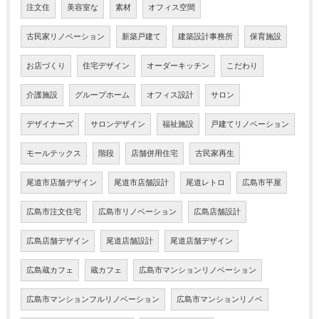
注文住
美容室な
素材
オフィス空間
古民家リノベーション
新築戸建て
建築設計事務所
保育施設
お店づくり
住宅デザイン
オーダーキッチン
こだわり
介護施設
グループホーム
オフィス設計
サロン
デザイナーズ
サロンデザイン
福祉施設
戸建てリノベーション
モールテックス
階段
店舗併用住宅
古民家再生
尾道市店舗デザイン
尾道市店舗設計
尾道レトロ
広島市平屋
広島市注文住宅
広島市リノベーション
広島店舗設計
広島店舗デザイン
尾道店舗設計
尾道店舗デザイン
広島蔵カフェ
蔵カフェ
広島市マンションリノベーション
広島市マンションフルリノベーション
広島市マンションリノベ