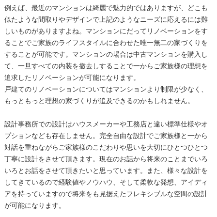
例えば、最近のマンションは綺麗で魅力的ではありますが、どこも
似たような間取りやデザインで上記のようなニーズに応えるには難
しいものがありますよね。マンションにだってリノベーションをす
ることでご家族のライフスタイルに合わせた唯一無二の家づくりを
することが可能です。マンションの場合は中古マンションを購入し
て、一旦すべての内装を撤去しすることで一からご家族様の理想を
追求したリノベーションが可能になります。
戸建てのリノベーションについてはマンションより制限が少なく、
もっともっと理想の家づくりが追及できるのかもしれません。
設計事務所での設計はハウスメーカーや工務店と違い標準仕様やオ
プションなども存在しません。完全自由な設計でご家族様と一から
対話を重ねながらご家族様のこだわりや思いを大切にひとつひとつ
丁寧に設計をさせて頂きます。現在のお話から将来のことまでいろ
いろとお話をさせて頂きたいと思っています。また、様々な設計を
してきているので経験値やノウハウ、そして柔軟な発想、アイディ
アを持っていますので将来をも見据えたフレキシブルな空間の設計
が可能になります。