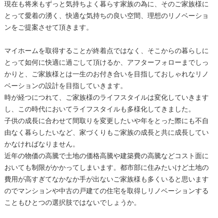
現在も将来もずっと気持ちよく暮らす家族の為に、そのご家族様に
とって愛着の湧く、快適な気持ちの良い空間、理想のリノベーショ
ンをご提案させて頂きます。
マイホームを取得することが終着点ではなく、そこからの暮らしに
とって如何に快適に過ごして頂けるか、アフターフォローまでしっ
かりと、ご家族様とは一生のお付き合いを目指しておしゃれなリノ
ベーションの設計を目指していきます。
時が経つにつれて、ご家族様のライフスタイルは変化していきます
し、この時代においてライフスタイルも多様化してきました。
子供の成長に合わせて間取りを変更したいや年をとった際にも不自
由なく暮らしたいなど、家づくりもご家族の成長と共に成長してい
かなければなりません。
近年の物価の高騰で土地の価格高騰や建築費の高騰などコスト面に
おいても制限がかかってしまいます。都市部に住みたいけど土地の
費用が高すぎてなかなか手が出ないご家族様も多くいると思います
のでマンションや中古の戸建ての住宅を取得しリノベーションする
こともひとつの選択肢ではないでしょうか。