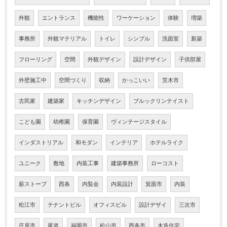
外観
エントランス
機能性
ワーケーション
体験
増築
事務所
外観マテリアル
トイレ
シンプル
洗面室
新築
フローリング
空間
外観デザイン
設計デザイン
子供部屋
外壁施工中
空間づくり
収納
かっこいい
茨木市
古民家
建築家
キッチンデザイン
ブルックリンテイスト
こども園
幼稚園
保育園
ヴィンテージスタイル
インダストリアル
和モダン
インテリア
ホテルライク
ユニーク
敷地
内装工事
建築事務所
ローコスト
薪ストーブ
西条
内覧会
内装設計
箕面市
内装
松江市
テナントビル
オフィスビル
設計デザイ
三次市
庄原市
尾道
福岡市
松山市
西条市
木造住宅