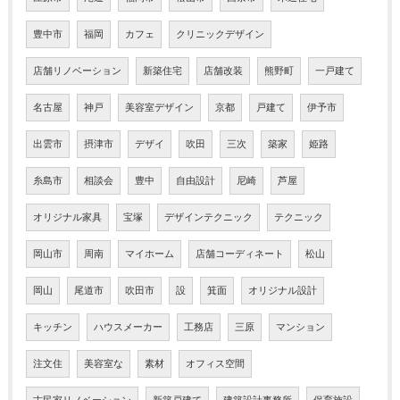
豊中市
福岡
カフェ
クリニックデザイン
店舗リノベーション
新築住宅
店舗改装
熊野町
一戸建て
名古屋
神戸
美容室デザイン
京都
戸建て
伊予市
出雲市
摂津市
デザイ
吹田
三次
築家
姫路
糸島市
相談会
豊中
自由設計
尼崎
芦屋
オリジナル家具
宝塚
デザインテクニック
テクニック
岡山市
周南
マイホーム
店舗コーディネート
松山
岡山
尾道市
吹田市
設
箕面
オリジナル設計
キッチン
ハウスメーカー
工務店
三原
マンション
注文住
美容室な
素材
オフィス空間