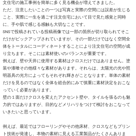
文住宅の施工事例を簡単に多く見る機会が増えてきました。
ただ、注意したいことの一つは写真と実際の空間には誤差が生じる
こと、実際に一生を過ごす注文住宅において目で見た感覚と同時
に、手や肌で感じる感触も大切なことです。
SNSで投稿されている投稿画像では一部の箇所が切り取られてそこ
だけがピックアップされていますが、その一部だけではなく空間全
体をトータルにコーディネートすることにより注文住宅の空間が成
り立ちます。そこには素材使いのバランスが重要です。
例えば、壁や天井に使用する素材はクロスだけではありません。塗
装や漆喰その他様々な素材があります。それらは、太陽光の光や照
明器具の光方によってもそれぞれ輝きがことなります。単体の素材
だけを見るのではなく全体を総合的にみて慎重に素材決定をおこな
っていく必要があります。
壁の１面だけクロスを変えたアクセント壁や、タイルを張るのも魅
力的ではありますが、目的などメリハリをつけて検討をおこなって
いきたいと思っています。
例えば、最近ではフローリングやその他床材、クロスなどもプリン
ト技術が発達し、本物の素材に見える工業製品がたくさんありま