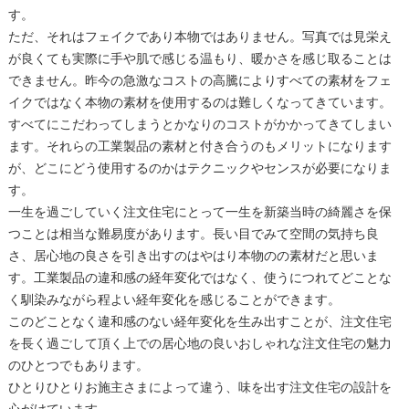
す。
ただ、それはフェイクであり本物ではありません。写真では見栄え
が良くても実際に手や肌で感じる温もり、暖かさを感じ取ることは
できません。昨今の急激なコストの高騰によりすべての素材をフェ
イクではなく本物の素材を使用するのは難しくなってきています。
すべてにこだわってしまうとかなりのコストがかかってきてしまい
ます。それらの工業製品の素材と付き合うのもメリットになります
が、どこにどう使用するのかはテクニックやセンスが必要になりま
す。
一生を過ごしていく注文住宅にとって一生を新築当時の綺麗さを保
つことは相当な難易度があります。長い目でみて空間の気持ち良
さ、居心地の良さを引き出すのはやはり本物のの素材だと思いま
す。工業製品の違和感の経年変化ではなく、使うにつれてどことな
く馴染みながら程よい経年変化を感じることができます。
このどことなく違和感のない経年変化を生み出すことが、注文住宅
を長く過ごして頂く上での居心地の良いおしゃれな注文住宅の魅力
のひとつでもあります。
ひとりひとりお施主さまによって違う、味を出す注文住宅の設計を