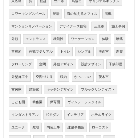
東広島
呉
堀越
廿日市
高槻市
オリジナルキッチン
コワーキングスペース
現場
海の見えるオフィス
高槻
マンションリノベーション
デザイナーズ住宅
三原市
施工事例
外観
エントランス
機能性
ワーケーション
体験
増築
事務所
外観マテリアル
トイレ
シンプル
洗面室
新築
フローリング
空間
外観デザイン
設計デザイン
子供部屋
外壁施工中
空間づくり
収納
かっこいい
茨木市
古民家
建築家
キッチンデザイン
ブルックリンテイスト
こども園
幼稚園
保育園
ヴィンテージスタイル
インダストリアル
和モダン
インテリア
ホテルライク
ユニーク
敷地
内装工事
建築事務所
ローコスト