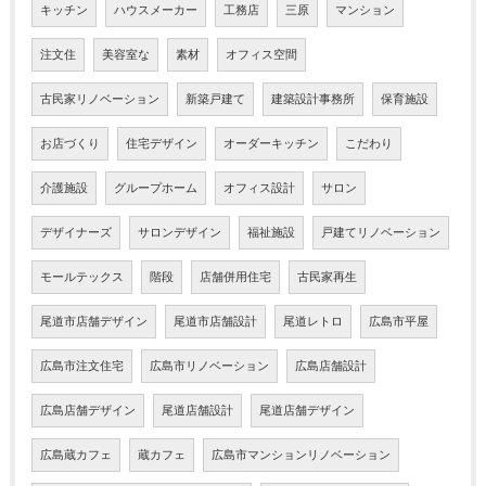
キッチン
ハウスメーカー
工務店
三原
マンション
注文住
美容室な
素材
オフィス空間
古民家リノベーション
新築戸建て
建築設計事務所
保育施設
お店づくり
住宅デザイン
オーダーキッチン
こだわり
介護施設
グループホーム
オフィス設計
サロン
デザイナーズ
サロンデザイン
福祉施設
戸建てリノベーション
モールテックス
階段
店舗併用住宅
古民家再生
尾道市店舗デザイン
尾道市店舗設計
尾道レトロ
広島市平屋
広島市注文住宅
広島市リノベーション
広島店舗設計
広島店舗デザイン
尾道店舗設計
尾道店舗デザイン
広島蔵カフェ
蔵カフェ
広島市マンションリノベーション