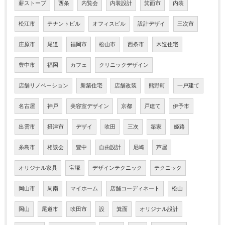
薪ストーブ
西条
内覧会
内装設計
箕面市
内装
松江市
テナントビル
オフィスビル
設計デザイ
三次市
庄原市
尾道
福岡市
松山市
西条市
木造住宅
豊中市
福岡
カフェ
クリニックデザイン
店舗リノベーション
新築住宅
店舗改装
熊野町
一戸建て
名古屋
神戸
美容室デザイン
京都
戸建て
伊予市
出雲市
摂津市
デザイ
吹田
三次
築家
姫路
糸島市
相談会
豊中
自由設計
尼崎
芦屋
オリジナル家具
宝塚
デザインテクニック
テクニック
岡山市
周南
マイホーム
店舗コーディネート
松山
岡山
尾道市
吹田市
設
箕面
オリジナル設計